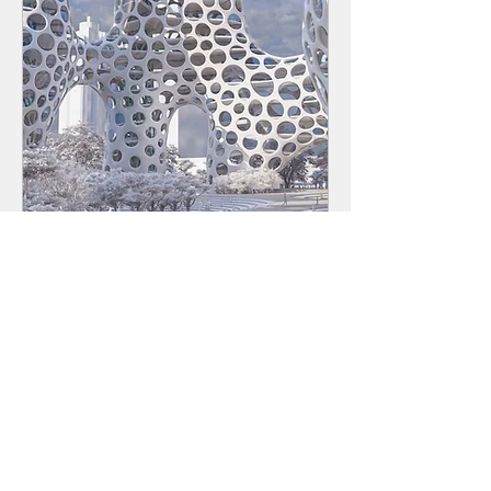
Birden Fazla Tarih
Grasshopper'la Parametrik
Modelleme
07 May Paz
Daha Fazla Bilgi