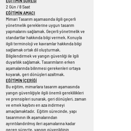
EĞİTİMİN SÜRESİ
2 Gün / 8 Saat
EĞİTİMİN AMACI
Mimari Tasarım aşamasında ilgili geçerli 
yönetmelik gereklerine uygun tasarım 
yapmalarını sağlamak. Geçerli yönetmelik ve 
standartlar hakkında bilgi vermek. Konuyla 
ilgili terminoloji ve kavramlar hakkında bilgi 
sağlamak ortak dil oluşturmak. 
Bilgilendirmek ve yangın güvenliği ile lgili 
duyarlılık sağlamak. Tasarımların erken 
aşamalarında bilinmesi gerekenleri ortaya 
koyarak, geri dönüşleri azaltmak.
EĞİTİMİN İÇERİĞİ
Bu eğitim, mimarlara tasarım aşamasında 
yangın güvenliğiyle ilgili önemli gereklilikleri 
ve prensipleri sunarak, geri dönüşleri, zaman 
ve emek kaybını en aza indirmeyi 
amaçlamaktadır.  Eğitim sürecinde, yapı 
tasarımının ilk aşamalarından 
ayrıntılandırılmış ileri aşamalarına kadar 
geçen süreçte, yangın güvenliğinin 