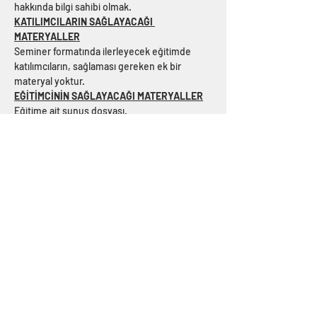
hakkında bilgi sahibi olmak.
KATILIMCILARIN SAĞLAYACAĞI 
MATERYALLER
Seminer formatında ilerleyecek eğitimde 
katılımcıların, sağlaması gereken ek bir 
materyal yoktur.
EĞİTİMCİNİN SAĞLAYACAĞI MATERYALLER
Eğitime ait sunuş dosyası.
KİMLER KATILABİLİR
Bir yapının tasarım ve uygulama aşamasında 
çalışan her türülü tasarımcı, uygulamacı ve ya 
denetleme görevi üstlenen kişiler.
İNDİRİM
Öğrenciler, TSMD Üyeleri ve önceden TSMD 
Akademi eğitimlerine katılmış kişiler %20 
indirimden faydalanabilirler.
İlk defa bir TSMD Akademi eğitimine katılacak 
öğrenciler indirim kuponuna ulaşmak 
için info@tsmdakademi.com adresinden 
veya (312) 468 66 38 no’lu telefondan bizimle 
iletişime geçebilirler