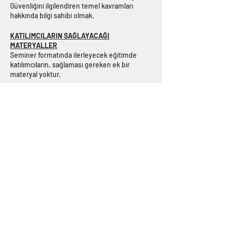
Güvenliğini ilgilendiren temel kavramları
hakkında bilgi sahibi olmak.
KATILIMCILARIN SAĞLAYACAĞI
MATERYALLER
Seminer formatında ilerleyecek eğitimde
katılımcıların, sağlaması gereken ek bir
materyal yoktur.
EĞİTİMCİNİN SAĞLAYACAĞI MATERYALLER
Eğitime ait sunuş dosyası.
KİMLER KATILABİLİR
Bir yapının tasarım ve uygulama aşamasında
çalışan her türülü tasarımcı, uygulamacı ve ya
denetleme görevi üstlenen kişiler.
KONTENJAN
50 Kişi
Eğitime en az 20 kişi, en fazla 50 kişi
alınmaktadır.